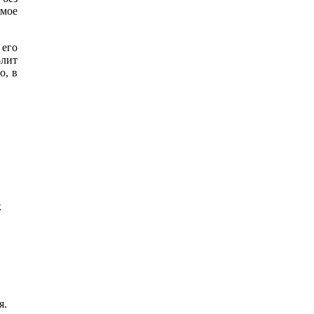
емое
 его
олит
о, в
к
я.