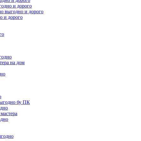
одно и дорого
одно и дорого
о выгодно и дорого
о и дорого
го
годно
тера на дом
дно
о
выгодно бу ПК
одно
 мастера
одно
ыгодно