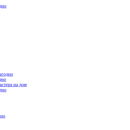
дно
ыгодно
дно
астера на дом
дно
дно