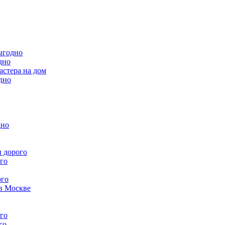
ыгодно
дно
астера на дом
дно
дно
 дорого
го
ого
в Москве
го
го