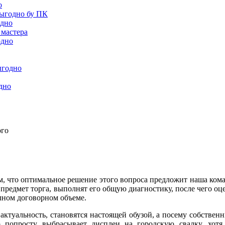
о
выгодно бу ПК
одно
 мастера
одно
ыгодно
дно
ого
м, что оптимальное решение этого вопроса предложит наша ком
редмет торга, выполнят его общую диагностику, после чего оц
лном договорном объеме.
ктуальность, становятся настоящей обузой, а посему собствен
 попросту выбрасывает дисплеи на городскую свалку, хотя