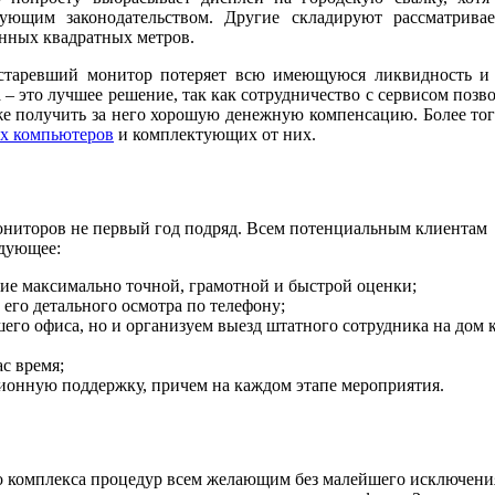
ующим законодательством. Другие складируют рассматрива
енных квадратных метров.
 устаревший монитор потеряет всю имеющуюся ликвидность и
– это лучшее решение, так как сотрудничество с сервисом позв
кже получить за него хорошую денежную компенсацию. Более тог
ых компьютеров
и комплектующих от них.
ниторов не первый год подряд. Всем потенциальным клиентам
едующее:
ие максимально точной, грамотной и быстрой оценки;
его детального осмотра по телефону;
его офиса, но и организуем выезд штатного сотрудника на дом 
ас время;
онную поддержку, причем на каждом этапе мероприятия.
о комплекса процедур всем желающим без малейшего исключени